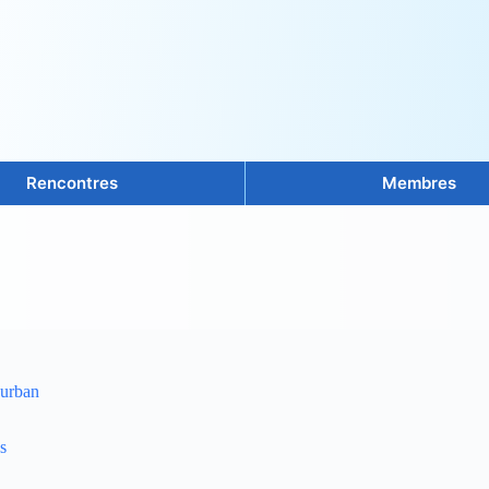
Rencontres
Membres
burban
s