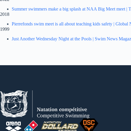
Summer swimmers make a big splash at NAA Big Meet meet | 
2018
Pierrefonds swim meet is all about teaching kids safety | Global
1999
Just Another Wednesday Night at the Pools | Swim News Magaz