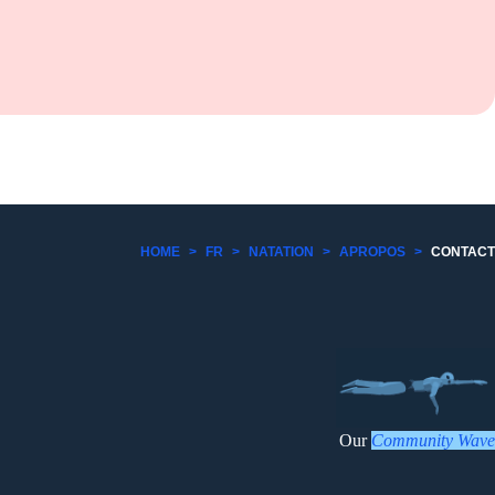
HOME
>
FR
>
NATATION
>
APROPOS
>
CONTACT
Our
Community Wave