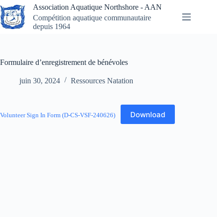
Skip
Association Aquatique Northshore - AAN
to
Compétition aquatique communautaire
content
depuis 1964
Formulaire d’enregistrement de bénévoles
juin 30, 2024
Ressources Natation
Download
Volunteer Sign In Form (D-CS-VSF-240626)